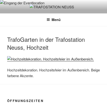
Zum
Inhalt
TRAFOSTATION NEUSS
Biergarten und Eventlocation. Dein Feierabend- Biergarten und
springen
Mietlocation für Hochzeitsfeiern, Geburtstage, Firmen- oder
Menü
Weihnachtsfeiern.
TrafoGarten in der Trafostation
Neuss, Hochzeit
Hochzeitdekoration. Hochzeitsfeier im Außenbereich. Beige
farbene Akzente.
ÖFFNUNGSZEITEN