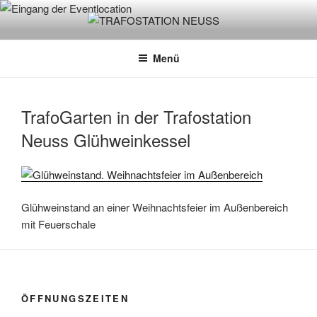
Zum
Inhalt
TRAFOSTATION NEUSS
Biergarten und Eventlocation. Dein Feierabend- Biergarten und
springen
Mietlocation für Hochzeitsfeiern, Geburtstage, Firmen- oder
Menü
Weihnachtsfeiern.
TrafoGarten in der Trafostation
Neuss Glühweinkessel
Glühweinstand an einer Weihnachtsfeier im Außenbereich
mit Feuerschale
ÖFFNUNGSZEITEN