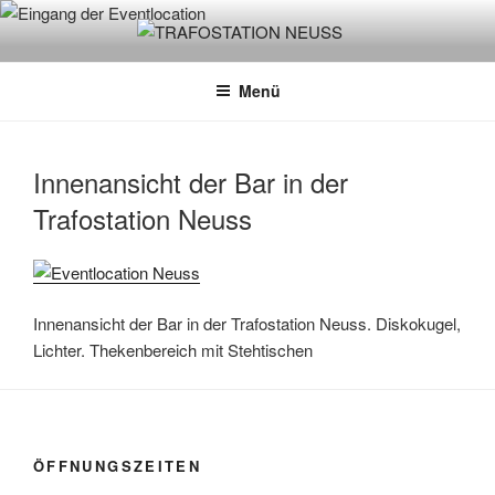
Zum
Inhalt
TRAFOSTATION NEUSS
Biergarten und Eventlocation. Dein Feierabend- Biergarten und
springen
Mietlocation für Hochzeitsfeiern, Geburtstage, Firmen- oder
Menü
Weihnachtsfeiern.
Innenansicht der Bar in der
Trafostation Neuss
Innenansicht der Bar in der Trafostation Neuss. Diskokugel,
Lichter. Thekenbereich mit Stehtischen
ÖFFNUNGSZEITEN